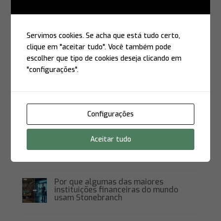
IBM Z
Como o ZCL da GFS Software pode
Servimos cookies. Se acha que está tudo certo,
ajudar as instituições financeiras a
estarem em conformidade com o
clique em "aceitar tudo". Você também pode
DORA (Digital Operational Resilience
escolher que tipo de cookies deseja clicando em
Act)
"configurações".
Transformação Digital com
Mainframe: Como a GFS e a
Stonebranch estão redefinindo a
automação e a integração com a
Configurações
nuvem
Stonebranch + SAP: Automação
Aceitar tudo
Inteligente para Empresas que Não
Podem Parar
Por que algumas das maiores
instituições financeiras do mundo
usam Stonebranch