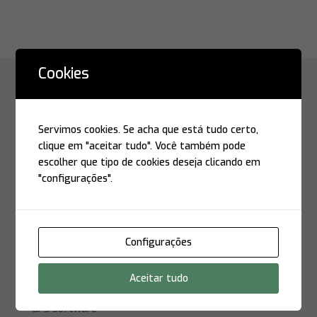
Cookies
Localização
Servimos cookies. Se acha que está tudo certo,
São Paulo
clique em "aceitar tudo". Você também pode
escolher que tipo de cookies deseja clicando em
GFS Software
"configurações".
Phone: +55 (11) 3504-4699
Rua Atlântica, 697
01440-000 – São Paulo – SP – Brasil
Configurações
E-mail:
suporte@gfs.com.br
Headquarters
Aceitar tudo
GFS Software